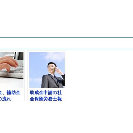
金、補助金
助成金申請の社
の流れ
会保険労務士報
酬（税抜）