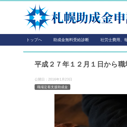
トップへ
助成金無料受給診断
社労士費用、
平成２７年１２月１日から職
公開日：
2016年1月23日
職場定着支援助成金